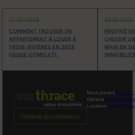
01.05.2026
26.01.2026
COMMENT TROUVER UN
PROPRIÉTA
APPARTEMENT À LOUER À
CHOISIR UN
TROIS-RIVIÈRES EN 2026
MAIN EN G
(GUIDE COMPLET)
IMMOBILIÈR
Nous joindre
819 691-
Général
info@gestion
Location
location@ge
Demande de maintenance