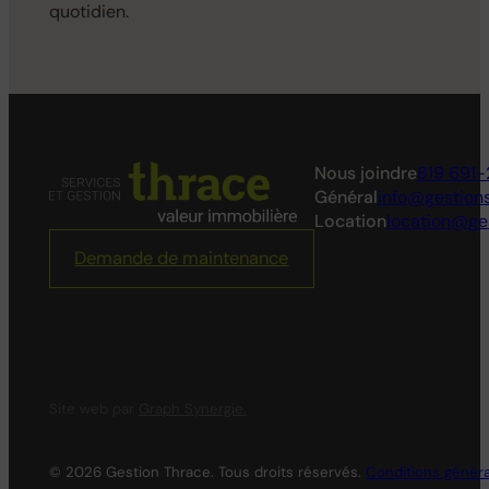
quotidien.
Nous joindre
819 691-
Général
info@gestion
Location
location@ge
Demande de maintenance
Site web par
Graph Synergie.
© 2026 Gestion Thrace. Tous droits réservés.
Conditions génér